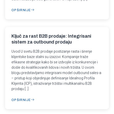
OPŠIRNIJE
Ključ za rast B2B prodaje: Integrisani
sistem za outbound prodaju
Uvod U svetu B2B prodaje postizanje rasta i širenje
klijentske baze stalni su izazovi. Kompanije traže
efikasne strategije kako bi se izdvojile iz konkurencije i
došle do kvalifikovanih lidova i novih tržišta. U ovom
blogu predstavljamo integrisani model outbound sales-a
– pristup koji objedinjuje definisanje Idealnog Profila
Klijenta (ICP), istraživanje tržišta i multikanalnu B2B
prodaju […]
OPŠIRNIJE