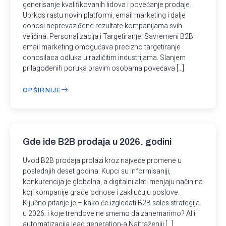
generisanje kvalifikovanih lidova i povećanje prodaje.
Uprkos rastu novih platformi, email marketing i dalje
donosi neprevaziđene rezultate kompanijama svih
veličina. Personalizacija i Targetiranje: Savremeni B2B
email marketing omogućava precizno targetiranje
donosilaca odluka u različitim industrijama. Slanjem
prilagođenih poruka pravim osobama povećava […]
OPŠIRNIJE
Gde ide B2B prodaja u 2026. godini
Uvod B2B prodaja prolazi kroz najveće promene u
poslednjih deset godina. Kupci su informisaniji,
konkurencija je globalna, a digitalni alati menjaju način na
koji kompanije grade odnose i zaključuju poslove.
Ključno pitanje je – kako će izgledati B2B sales strategija
u 2026. i koje trendove ne smemo da zanemarimo? AI i
automatizacija lead generation-a Najtraženiji […]