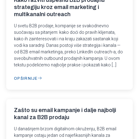
Kako razviti uspešnu B2B prodajnu
strategiju kroz email marketing i
multikanalni outreach
U svetu B2B prodaje, kompanije se svakodnevno
suočavaju sa pitanjem: kako doći do pravih klijenata,
kako ih zainteresovati i na kraju zakazati sastanak koji
vodi ka saradnji. Danas postoji više strategija i kanala —
od B2B email marketinga, preko LinkedIn outreach-a, do
sveobuhvatnih outbound prodajnih kampanja. U ovom
tekstu podelićemo najbolje prakse i pokazati kako […]
OPŠIRNIJE
Zašto su email kampanje i dalje najbolji
kanal za B2B prodaju
U današnjem brzom digitalnom okruženju, B2B email
kampanje ostaju jedan od najefikasnijih kanala za