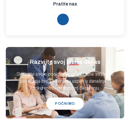
Pratite nas
Razvijte svoj biznis danas
Skalirajte svoje poslovanje uz efikasne strategije
povećanja broja klijenata i uspeh u današnjem
konkurentnom tržišnom okruženju.
POČNIMO