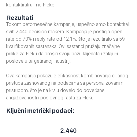
kontaktirali u ime Fleke.
Rezultati
Tokom petomesečne kampanje, uspešno smo kontaktirali
svih 2.440 decision makera. Kampanja je postigla open
rate od 70% i reply rate od 12.1%, što je rezultiralo sa 59
kvalifikovanih sastanaka. Ovi sastanci pružaju značajne
prilike za Fleku da proširi svoju bazu klijenata i zaključi
poslove u targetiranoj industriji.
Ova kampanja pokazuje efikasnost kombinovanja ciljanog
pristupa zasnovanog na podacima sa personalizovanim
pristupom, što je na kraju dovelo do povećane
angažovanosti i poslovnog rasta za Fleku.
Ključni metrički podaci:
2.440