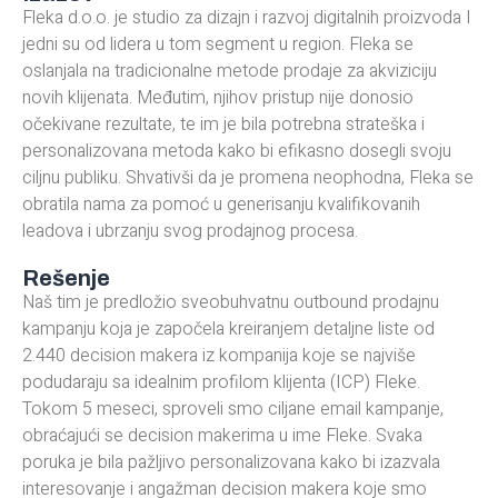
Fleka d.o.o. je studio za dizajn i razvoj digitalnih proizvoda I
jedni su od lidera u tom segment u region. Fleka se
oslanjala na tradicionalne metode prodaje za akviziciju
novih klijenata. Međutim, njihov pristup nije donosio
očekivane rezultate, te im je bila potrebna strateška i
personalizovana metoda kako bi efikasno dosegli svoju
ciljnu publiku. Shvativši da je promena neophodna, Fleka se
obratila nama za pomoć u generisanju kvalifikovanih
leadova i ubrzanju svog prodajnog procesa.
Rešenje
Naš tim je predložio sveobuhvatnu outbound prodajnu
kampanju koja je započela kreiranjem detaljne liste od
2.440 decision makera iz kompanija koje se najviše
podudaraju sa idealnim profilom klijenta (ICP) Fleke.
Tokom 5 meseci, sproveli smo ciljane email kampanje,
obraćajući se decision makerima u ime Fleke. Svaka
poruka je bila pažljivo personalizovana kako bi izazvala
interesovanje i angažman decision makera koje smo